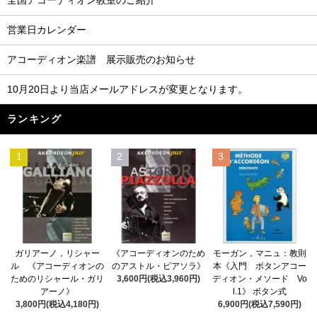
全国アコーディオン教室のご紹介
営業日カレンダー
アコーディオン楽譜 展示販売のお知らせ
10月20日より当店メールアドレスが変更となります。
ランキング
1
2
3
《アコーディオンのため
ガリアーノ，リシャー
モーガン，マニュ：教則
のアストル・ピアソラ》
ル 《アコーディオンの
本《入門 ボタンアコー
3,600円(税込3,960円)
ためのリシャール・ガリ
ディオン・メソード Vo
アーノ》
l.1》 ボタン式
3,800円(税込4,180円)
6,900円(税込7,590円)