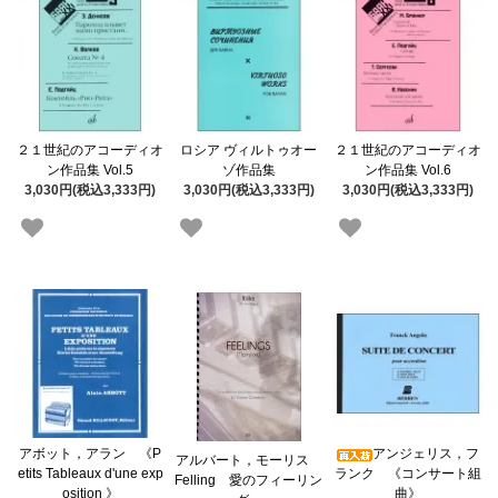
２１世紀のアコーディオ
ロシア ヴィルトゥオー
２１世紀のアコーディオ
ン作品集 Vol.5
ゾ作品集
ン作品集 Vol.6
3,030円(税込3,333円)
3,030円(税込3,333円)
3,030円(税込3,333円)
アボット，アラン 《P
アンジェリス，フ
アルバート，モーリス
etits Tableaux d'une exp
ランク 《コンサート組
Felling 愛のフィーリン
osition 》
曲》