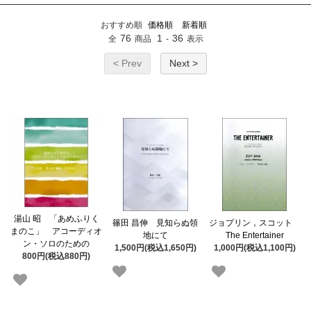
おすすめ順
価格順
新着順
76
1
36
全
商品
-
表示
< Prev
Next >
湯山 昭 「あめふりく
篠田 昌伸 見知らぬ領
ジョプリン，スコット
まのこ」 アコーディオ
地にて
The Entertainer
ン・ソロのための
1,500円(税込1,650円)
1,000円(税込1,100円)
800円(税込880円)