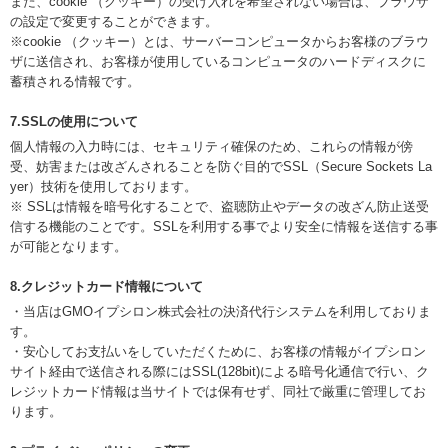
また、cookie （クッキー）の受け入れを希望されない場合は、ブラウザ
の設定で変更することができます。
※cookie （クッキー）とは、サーバーコンピュータからお客様のブラウ
ザに送信され、お客様が使用しているコンピュータのハードディスクに
蓄積される情報です。
7.SSLの使用について
個人情報の入力時には、セキュリティ確保のため、これらの情報が傍
受、妨害または改ざんされることを防ぐ目的でSSL（Secure Sockets La
yer）技術を使用しております。
※ SSLは情報を暗号化することで、盗聴防止やデータの改ざん防止送受
信する機能のことです。SSLを利用する事でより安全に情報を送信する事
が可能となります。
8.クレジットカード情報について
・当店はGMOイプシロン株式会社の決済代行システムを利用しておりま
す。
・安心してお支払いをしていただくために、お客様の情報がイプシロン
サイト経由で送信される際にはSSL(128bit)による暗号化通信で行い、ク
レジットカード情報は当サイトでは保有せず、同社で厳重に管理してお
ります。