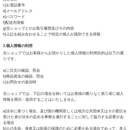
c)お電話番号
d)メールアドレス
e)パスワード
f)配送先情報
g)当ショップとのお取引履歴及びその内容
h)上記を組み合わせることで特定の個人が識別できる情報
3.個人情報の利用
当ショップではお客様からお預かりした個人情報の利用目的は以下の通
りです。
a)ご注文の確認、照会
b)商品発送の確認、照会
c)お問合せの返信時
当ショップでは、下記の場合を除いてはお客様の断りなく第三者に個人
情報を開示・提供することはいたしません。
a)法令に基づく場合、及び国の機関若しくは地方公共団体又はその委託を
受けた者が法令の定める事務を遂行することに対して協力する必要があ
る場合
b)人の生命、身体又は財産の保護のために必要がある場合であって、本人