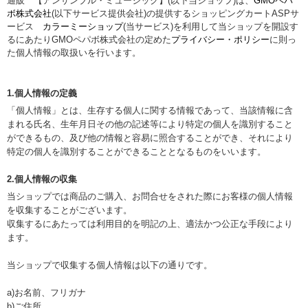
通販 【アンサンブル・ミュージック】(以下当ショップ)は、
GMOペパ
ボ株式会社
(以下サービス提供会社)の提供するショッピングカートASPサ
ービス
カラーミーショップ
(当サービス)を利用して当ショップを開設す
るにあたりGMOペパボ株式会社の定めた
プライバシー・ポリシー
に則っ
た個人情報の取扱いを行います。
1.個人情報の定義
「個人情報」とは、生存する個人に関する情報であって、当該情報に含
まれる氏名、生年月日その他の記述等により特定の個人を識別すること
ができるもの、及び他の情報と容易に照合することができ、それにより
特定の個人を識別することができることとなるものをいいます。
2.個人情報の収集
当ショップでは商品のご購入、お問合せをされた際にお客様の個人情報
を収集することがございます。
収集するにあたっては利用目的を明記の上、適法かつ公正な手段により
ます。
当ショップで収集する個人情報は以下の通りです。
a)お名前、フリガナ
b)ご住所