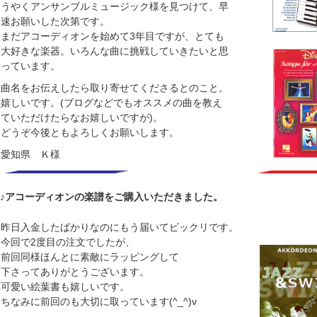
うやくアンサンブルミュージック様を見つけて、早
速お願いした次第です。
まだアコーディオンを始めて3年目ですが、とても
大好きな楽器。いろんな曲に挑戦していきたいと思
っています。
曲名をお伝えしたら取り寄せてくださるとのこと。
嬉しいです。(ブログなどでもオススメの曲を教え
ていただけたらなお嬉しいですが)。
どうぞ今後ともよろしくお願いします。
愛知県 Ｋ様
♪アコーディオンの楽譜をご購入いただきました。
昨日入金したばかりなのにもう届いてビックリです。
今回で2度目の注文でしたが、
前回同様ほんとに素敵にラッピングして
下さってありがとうございます。
可愛い絵葉書も嬉しいです。
ちなみに前回のも大切に取っています(^_^)v