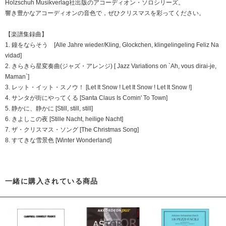
Holzschuh Musikverlag社出版のアコーディオン・ソロシリーズ。
響き豊かなアコーディオンの音色で，ぜひクリスマスを彩ってください。
【楽譜集録曲】
1. 鐘をならそう [Alle Jahre wieder/Kling, Glockchen, klingelingeling Feliz Na
vidad]
2. きらきら星変奏曲(ジャズ・アレンジ) [ Jazz Variations on `Ah, vous dirai-je,
Maman`]
3. レット・イット・スノウ！ [Let It Snow ! Let It Snow ! Let It Snow !]
4. サンタが街にやってくる [Santa Claus Is Comin' To Town]
5. 静かに、静かに [Still, still, still]
6. きよしこの夜 [Stille Nacht, heilige Nacht]
7. ザ・クリスマス・ソング [The Christmas Song]
8. すてきな雪景色 [Winter Wonderland]
一緒に購入されている商品