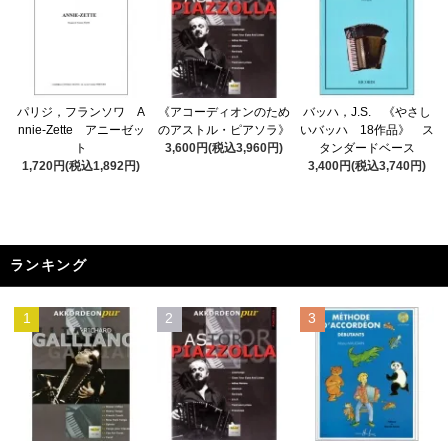
パリジ，フランソワ A
《アコーディオンのため
バッハ，J.S. 《やさし
nnie-Zette アニーゼッ
のアストル・ピアソラ》
いバッハ 18作品》 ス
ト
3,600円(税込3,960円)
タンダードベース
1,720円(税込1,892円)
3,400円(税込3,740円)
ランキング
1
2
3