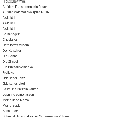
【楽譜集録22曲】
Auf dem Fluss brennt ein Feuer
Auf der Moldowanka spielt Musik
Awiglid I
Awiglid II
Awiglid III
Beim Angeln
Chosjajka
Dem fartex farborn
Der Kutscher
Die Sohne
Die Zimbel
Ein Brief aus Amerika
Freileks
Jiddischer Tanz
Jiddisches Lied
Lasst uns Brezeln kaufen
Lopni no sdirje fasson
Meine liebe Mama
Meine Stadt
Schalande
Schrecklich laut ist es bei Schkaresona Zuhaus