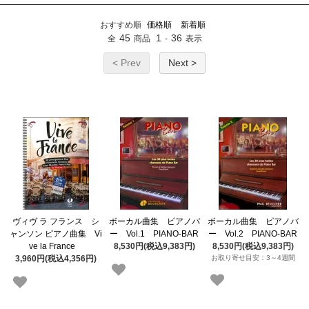
おすすめ順
価格順
新着順
45
1
36
全
商品
-
表示
< Prev
Next >
ヴィヴ ラ フランス シ
ボーカル曲集 ピアノバ
ボーカル曲集 ピアノバ
ャンソン ピアノ曲集 Vi
ー Vol.1 PIANO-BAR
ー Vol.2 PIANO-BAR
ve la France
8,530円(税込9,383円)
8,530円(税込9,383円)
3,960円(税込4,356円)
お取り寄せ目安：3～4週間