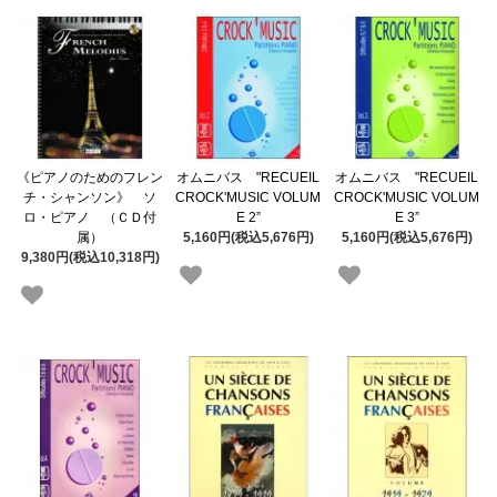
《ピアノのためのフレン
オムニバス "RECUEIL
オムニバス "RECUEIL
チ・シャンソン》 ソ
CROCK'MUSIC VOLUM
CROCK'MUSIC VOLUM
ロ・ピアノ （ＣＤ付
E 2”
E 3”
属）
5,160円(税込5,676円)
5,160円(税込5,676円)
9,380円(税込10,318円)