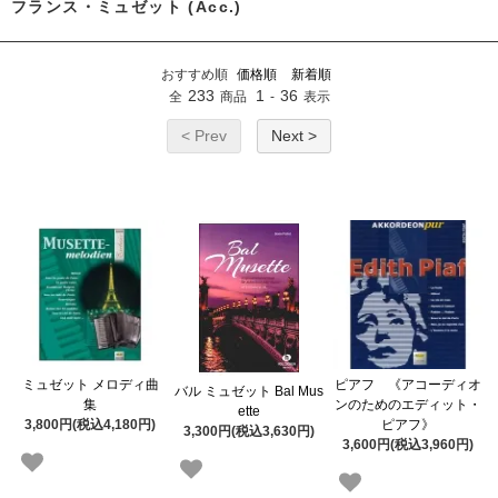
フランス・ミュゼット (Acc.)
おすすめ順
価格順
新着順
233
1
36
全
商品
-
表示
< Prev
Next >
ミュゼット メロディ曲
ピアフ 《アコーディオ
バル ミュゼット Bal Mus
集
ンのためのエディット・
ette
3,800円(税込4,180円)
ピアフ》
3,300円(税込3,630円)
3,600円(税込3,960円)