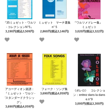
『35ミュゼット・ワルツ
ミュゼット マーチ選集
『ワルツメドレー集』
- コレクションN°5』
n° 5
ミュゼット
3,190円(税込3,509円)
2,860円(税込3,146円)
3,020円(税込3,322円)
アコーディオン楽譜：
フォーク・ソング集
《ボレロ》 コレクショ
『ミュゼット・ワルツ -
3,690円(税込4,059円)
ン：entrez dans la dans
'スタンダードクラシッ
e.n°9
ク'』
3,000円(税込3,300円)
3,690円(税込4,059円)