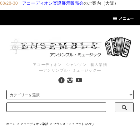
08/28-30
：
アコーディオン楽譜展示販売会
のご案内（大阪）
メニュー
アコーディオン シャンソン 輸入楽譜
―アンサンブル・ミュージック―
ホーム
>
アコーディオン楽譜
>
フランス・ミュゼット (Acc.)