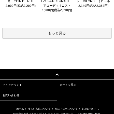
L'ACCORDEONISTE
角 COIN DE RUE
ト MILORD ミロール
アコーディオニスト
2,000円(税込2,200円)
2,140円(税込2,354円)
1,900円(税込2,090円)
もっと見る
マイアカウント
カートを見る
お問い合わせ
ホーム
/
支払い方法について
/
配送・送料について
/
返品について
/
特定商取引法に基づく表記
/
プライバシーポリシー
/
メルマガ登録・解除
/