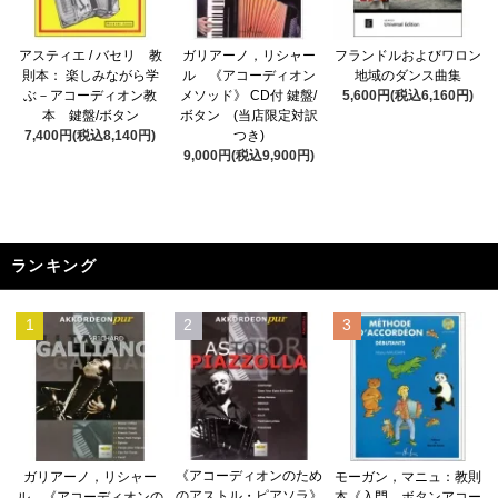
アスティエ / バセリ 教
ガリアーノ，リシャー
フランドルおよびワロン
則本： 楽しみながら学
ル 《アコーディオン
地域のダンス曲集
ぶ－アコーディオン教
メソッド》 CD付 鍵盤/
5,600円(税込6,160円)
本 鍵盤/ボタン
ボタン (当店限定対訳
7,400円(税込8,140円)
つき)
9,000円(税込9,900円)
ランキング
1
2
3
《アコーディオンのため
ガリアーノ，リシャー
モーガン，マニュ：教則
のアストル・ピアソラ》
ル 《アコーディオンの
本《入門 ボタンアコー