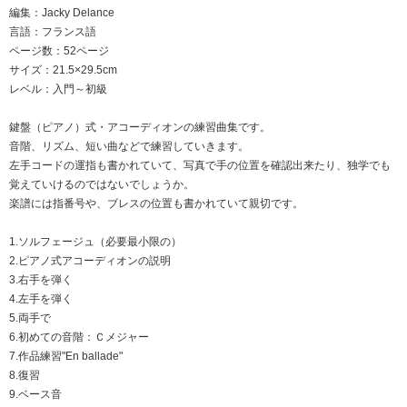
編集：Jacky Delance
言語：フランス語
ページ数：52ページ
サイズ：21.5×29.5cm
レベル：入門～初級
鍵盤（ピアノ）式・アコーディオンの練習曲集です。
音階、リズム、短い曲などで練習していきます。
左手コードの運指も書かれていて、写真で手の位置を確認出来たり、独学でも
覚えていけるのではないでしょうか。
楽譜には指番号や、ブレスの位置も書かれていて親切です。
1.ソルフェージュ（必要最小限の）
2.ピアノ式アコーディオンの説明
3.右手を弾く
4.左手を弾く
5.両手で
6.初めての音階：Ｃメジャー
7.作品練習"En ballade"
8.復習
9.ベース音