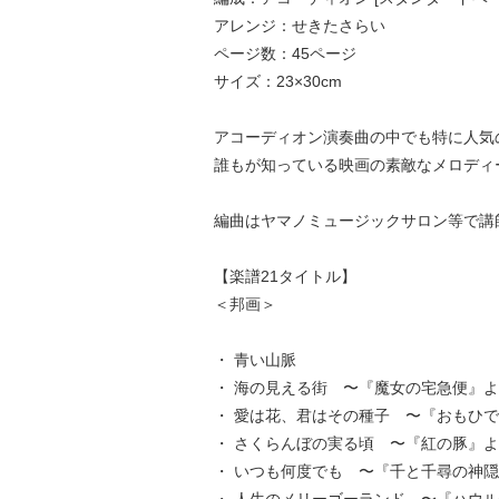
アレンジ：せきたさらい
ページ数：45ページ
サイズ：23×30cm
アコーディオン演奏曲の中でも特に人気
誰もが知っている映画の素敵なメロディ
編曲はヤマノミュージックサロン等で講
【楽譜21タイトル】
＜邦画＞
・ 青い山脈
・ 海の見える街 〜『魔女の宅急便』
・ 愛は花、君はその種子 〜『おもひ
・ さくらんぼの実る頃 〜『紅の豚』
・ いつも何度でも 〜『千と千尋の神