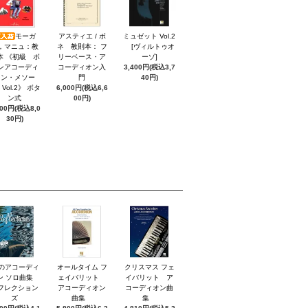
モーガ
アスティエ / ボ
ミュゼット Vol.2
，マニュ：教
ネ 教則本： フ
[ヴィルトゥオ
本 《初級 ボ
リーベース・ア
ーゾ]
ンアコーディ
コーディオン入
3,400円(税込3,7
オン・メソー
門
40円)
Vol.2》 ボタ
6,000円(税込6,6
ン式
00円)
300円(税込8,0
30円)
0のアコーディ
オールタイム フ
クリスマス フェ
ン ソロ曲集
ェイバリット
イバリット ア
フレクション
アコーディオン
コーディオン曲
ズ
曲集
集