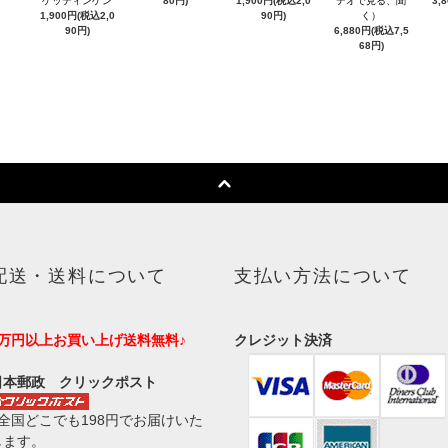
ゲッティンゲン
80円)
1,900円(税込2,0
デオで見る、聞
3,
1,900円(税込2,0
90円)
く）
90円)
6,880円(税込7,5
68円)
配送・送料について
支払い方法について
1万円以上お買い上げ送料無料♪
クレジット決済
日本郵政 クリックポスト
■全国どこでも198円でお届けいた
します。