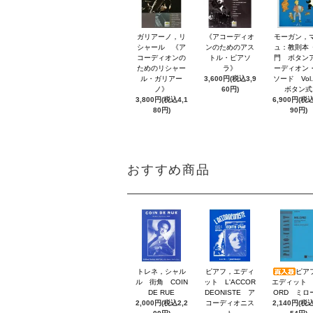
ガリアーノ，リ
《アコーディオ
モーガン，
シャール 《ア
ンのためのアス
ュ：教則本
コーディオンの
トル・ピアソ
門 ボタン
ためのリシャー
ラ》
ーディオン
ル・ガリアー
3,600円(税込3,9
ソード Vol
ノ》
60円)
ボタン式
3,800円(税込4,1
6,900円(税込
80円)
90円)
おすすめ商品
トレネ，シャル
ピアフ，エディ
ピア
ル 街角 COIN
ット L'ACCOR
エディット 
DE RUE
DEONISTE ア
ORD ミロ
2,000円(税込2,2
コーディオニス
2,140円(税込