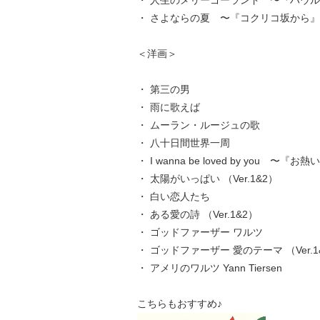
・ 人生のメリーゴーランド 〜『ハウ
・ さよならの夏 〜『コクリコ坂から
＜洋画＞
・ 第三の男
・ 雨に歌えば
・ ムーラン・ルージュの歌
・ 八十日間世界一周
・ I wanna be loved by you 〜
・ 太陽がいっぱい （Ver.1&2）
・ 白い恋人たち
・ ある愛の詩 （Ver.1&2）
・ ゴッドファーザー ワルツ
・ ゴッドファーザー 愛のテーマ （Ver.1
・ アメリのワルツ Yann Tiersen
こちらもおすすめ♪