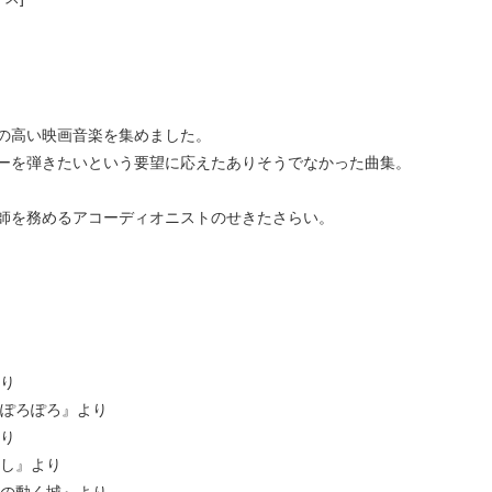
の高い映画音楽を集めました。
ーを弾きたいという要望に応えたありそうでなかった曲集。
師を務めるアコーディオニストのせきたさらい。
より
でぽろぽろ』より
より
隠し』より