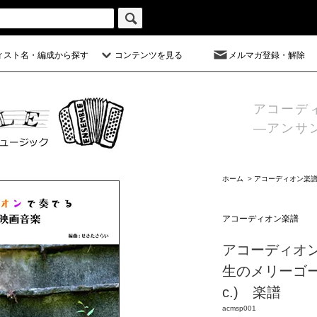
ィスト名・編成から探す
コンテンツを見る
メルマガ登録・解除
アコーデ
―アンサ
ホーム
>
アコーディオン楽
アコーディオン楽譜
アコーディオン
生のメリーゴー
c.) 楽譜
acmsp001