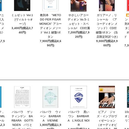
マニ
ミュゼット Vol.1
教則本 "METO
やさしいアコー
ガリアーノ，リ
《入
[ヴィルトゥオ
DO PER FISAR
ディオン Vo.5-ミ
シャール 《ア
ン
アコ
ーゾ]
MONICA" アコー
ュゼット・スペ
コーディオン メ
則
・メ
3,400円(税込3,7
ディオン メソー
シャル! CD付属
ソッド》 CD付
タ
.1》
40円)
ド Vol.1 鍵盤/ボ
7,200円(税込7,9
鍵盤/ボタン (当
タン
20円)
店限定対訳つき)
ド 
7,5
7,900円(税込8,6
9,000円(税込9,9
90円)
00円)
7,
フ，
バルバラ ゲッ
バルバラ ウィ
バルバラ 黒い
ピアノ ジャ
1
MIL
ティンゲン BA
ーン BARBAR
ワシ BARBAR
ズ・インプロヴ
オ
ール
RBARA GOTTI
A VIENNE
A L'AIGLE NOI
ィゼーション
リ
2,3
NGEN パリと
1,800円(税込1,9
R
（オーディオビ