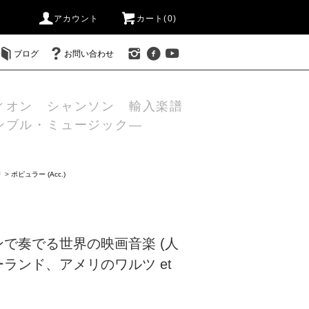
アカウント
カート(0)
ブログ
お問い合わせ
ィオン シャンソン 輸入楽譜
ンブル・ミュージック―
譜
>
ポピュラー (Acc.)
で奏でる世界の映画音楽 (人
ランド、アメリのワルツ et