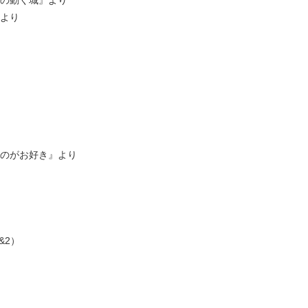
ルの動く城』より
』より
『お熱いのがお好き』より
&2）