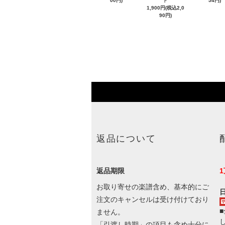
00円)
ト
54円)
1,900円(税込2,0
90円)
返品について
返品期限
お取り寄せの楽譜含め、基本的にご
注文のキャンセルは受け付けており
ません。
「引渡し時期」の項目も含め十分に