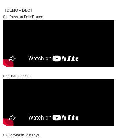
【DEMO VIDEO】
01. Russian Folk Dance
02.Chamber Suit
03.Voronezh Matanya