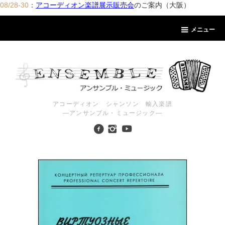
08/28-30
：
アコーディオン楽譜展示販売会
のご案内（大阪）
メニュー
アコーディオン シャンソン 輸入楽譜
―アンサンブル・ミュージック―