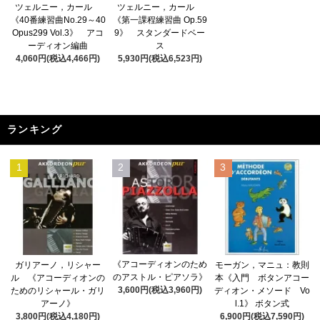
ツェルニー，カール
ツェルニー，カール
《40番練習曲No.29～40
《第一課程練習曲 Op.59
Opus299 Vol.3》 アコ
9》 スタンダードベー
ーディオン編曲
ス
4,060円(税込4,466円)
5,930円(税込6,523円)
ランキング
1
2
3
《アコーディオンのため
ガリアーノ，リシャー
モーガン，マニュ：教則
のアストル・ピアソラ》
ル 《アコーディオンの
本《入門 ボタンアコー
3,600円(税込3,960円)
ためのリシャール・ガリ
ディオン・メソード Vo
アーノ》
l.1》 ボタン式
3,800円(税込4,180円)
6,900円(税込7,590円)