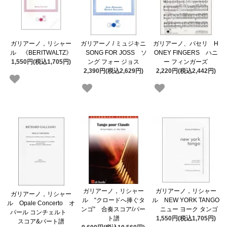
ガリアーノ，リシャー
ガリアーノ / ミュジキニ
ガリアーノ、バセリ H
ル 《BERITWALTZ》
SONG FOR JOSS ソ
ONEY FINGERS ハニ
1,550円(税込1,705円)
ング フォー ジョス
ー フィンガーズ
2,390円(税込2,629円)
2,220円(税込2,442円)
ガリアーノ，リシャー
ガリアーノ，リシャー
ガリアーノ，リシャー
ル “クロードへ捧ぐタ
ル NEW YORK TANGO
ル Opale Concerto オ
ンゴ” 合奏スコア/パー
ニュー ヨーク タンゴ
パール コンチェルト
ト譜
1,550円(税込1,705円)
スコア&パート譜