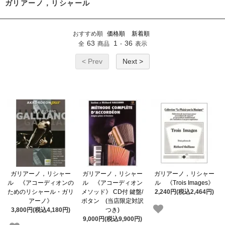
ガリアーノ，リシャール
おすすめ順
価格順
新着順
63
1
36
全
商品
-
表示
< Prev
Next >
ガリアーノ，リシャー
ガリアーノ，リシャー
ガリアーノ，リシャー
ル 《アコーディオンの
ル 《アコーディオン
ル 《Trois Images》
ためのリシャール・ガリ
メソッド》 CD付 鍵盤/
2,240円(税込2,464円)
アーノ》
ボタン (当店限定対訳
3,800円(税込4,180円)
つき)
9,000円(税込9,900円)