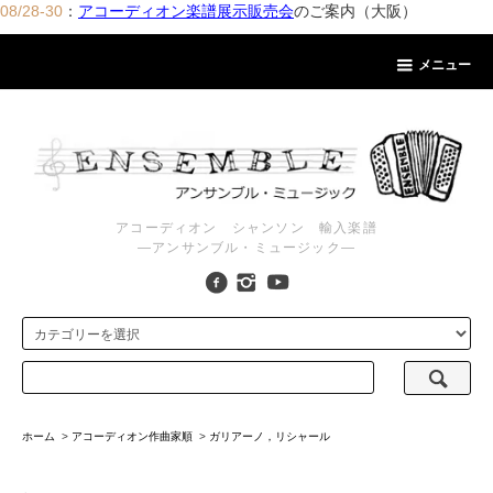
08/28-30
：
アコーディオン楽譜展示販売会
のご案内（大阪）
メニュー
アコーディオン シャンソン 輸入楽譜
―アンサンブル・ミュージック―
ホーム
>
アコーディオン作曲家順
>
ガリアーノ，リシャール